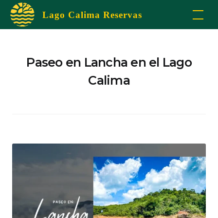
Skip
Lago Calima Reservas
to
content
Paseo en Lancha en el Lago
Calima