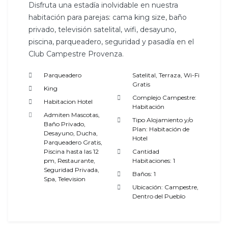
Disfruta una estadía inolvidable en nuestra
habitación para parejas: cama king size, baño
privado, televisión satelital, wifi, desayuno,
piscina, parqueadero, seguridad y pasadía en el
Club Campestre Provenza.
Parqueadero
Satelital
,
Terraza
,
Wi-Fi
Gratis
King
Complejo Campestre:
Habitacion Hotel
Habitación
Admiten Mascotas
,
Tipo Alojamiento y/o
Baño Privado
,
Plan:
Habitación de
Desayuno
,
Ducha
,
Hotel
Parqueadero Gratis
,
Piscina hasta las 12
Cantidad
pm
,
Restaurante
,
Habitaciones:
1
Seguridad Privada
,
Baños:
1
Spa
,
Television
Ubicación:
Campestre
,
Dentro del Pueblo