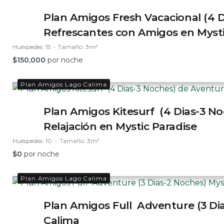
Plan Amigos Fresh Vacacional (4 
Refrescantes con Amigos en Mysti
Huéspedes:
15
Tamaño:
3m²
$
150,000
por noche
Plan Amigos Lago Calima
Plan Amigos Kitesurf (4 Dias-3 N
Relajación en Mystic Paradise
Huéspedes:
10
Tamaño:
3m²
$
0
por noche
Plan Amigos Lago Calima
Plan Amigos Full Adventure (3 Di
Calima