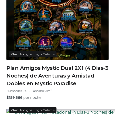
Plan Amigos Lago Calima
Plan Amigos Mystic Dual 2X1 (4 Dias-3
Noches) de Aventuras y Amistad
Dobles en Mystic Paradise
Huéspedes:
20
Tamaño:
3m²
$
159,666
por noche
Plan Amigos Lago Calima