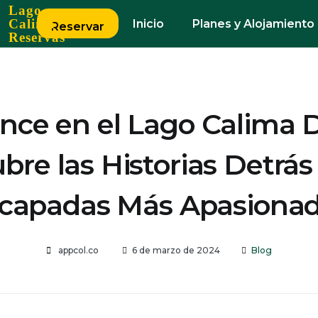
Lago
Calima
Inicio
Planes y Alojamiento
Reservar
Reservas
ce en el Lago Calima D
bre las Historias Detrás 
capadas Más Apasiona
appcol.co
6 de marzo de 2024
Blog