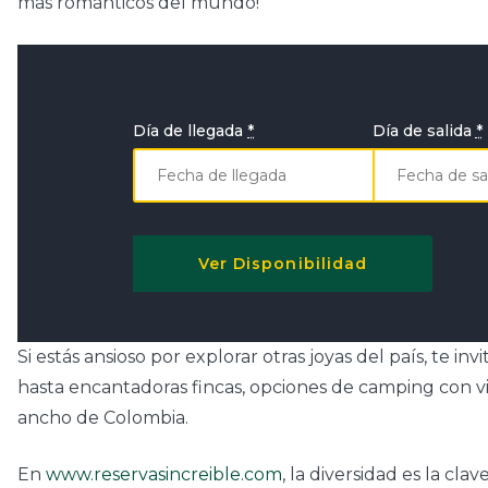
más románticos del mundo!
Día de llegada
*
Día de salida
*
Si estás ansioso por explorar otras joyas del país, te 
hasta encantadoras fincas, opciones de camping con vis
ancho de Colombia.
En
www.reservasincreible.com
, la diversidad es la cl