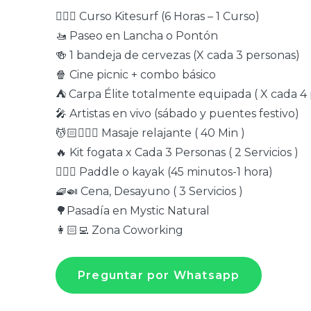
🏄🏻‍♂️ Curso Kitesurf (6 Horas – 1 Curso)
🚤 Paseo en Lancha o Pontón
🍻 1 bandeja de cervezas (X cada 3 personas)
🍿 Cine picnic + combo básico
⛺️ Carpa Élite totalmente equipada ( X cada 4
🎤 Artistas en vivo (sábado y puentes festivo)
💆🏻💆🏻‍♀️ Masaje relajante ( 40 Min )
🔥 Kit fogata x Cada 3 Personas ( 2 Servicios )
🏄🏻‍♂️ Paddle o kayak (45 minutos-1 hora)
🧇🍛 Cena, Desayuno ( 3 Servicios )
🌳Pasadía en Mystic Natural
👩🏻‍💻 Zona Coworking
Preguntar por Whatsapp