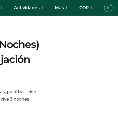
Actividades
Mas
COP
 Noches)
jación
s, paintball, cine
 vive 3 noches