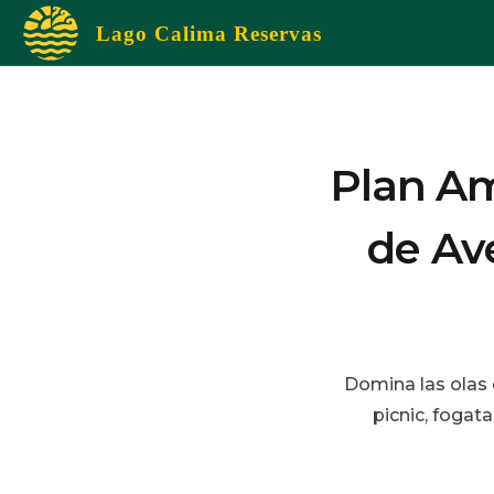
Skip
Lago Calima Reservas
to
content
Plan Am
de Av
Domina las olas c
picnic, fogat