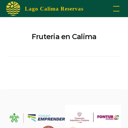
Skip
Lago Calima Reservas
to
content
Fruteria en Calima