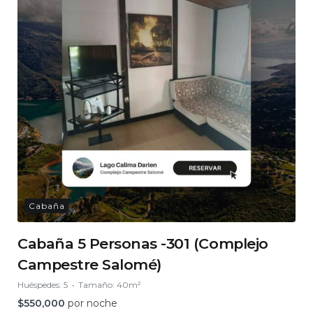
Cabaña
Cabaña 5 Personas -301 (Complejo
Campestre Salomé)
Huéspedes:
5
Tamaño:
40m²
$
550,000
por noche