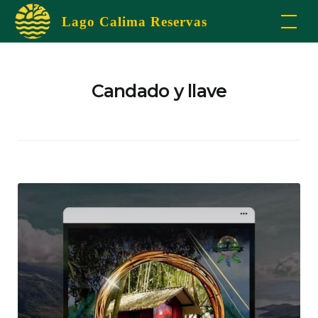
Skip
Lago Calima Reservas
to
content
Candado y llave